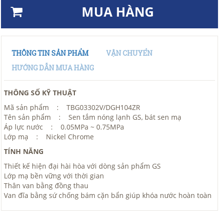
MUA HÀNG
THÔNG TIN SẢN PHẨM
VẬN CHUYỂN
HƯỚNG DẪN MUA HÀNG
THÔNG SỐ KỸ THUẬT
Mã sản phẩm : TBG03302V/DGH104ZR
Tên sản phẩm : Sen tắm nóng lạnh GS, bát sen mạ
Áp lực nước : 0.05MPa ~ 0.75MPa
Lớp mạ : Nickel Chrome
TÍNH NĂNG
Thiết kế hiện đại hài hòa với dòng sản phẩm GS
Lớp mạ bền vững với thời gian
Thân van bằng đồng thau
Van đĩa bằng sứ chống bám cặn bẩn giúp khóa nước hoàn toàn