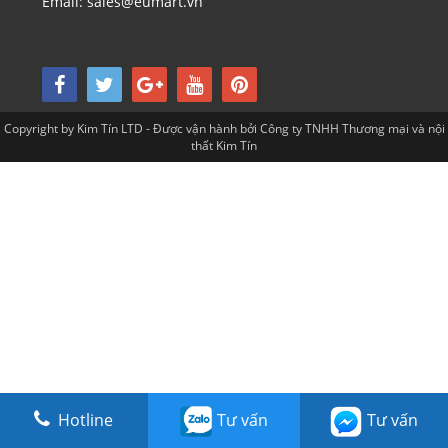
Email: sales@eumart.vn
Copyright by Kim Tín LTD - Được vận hành bởi Công ty TNHH Thương mại và nội
thất Kim Tín
Hotline
Tư vấn
Tư vấn