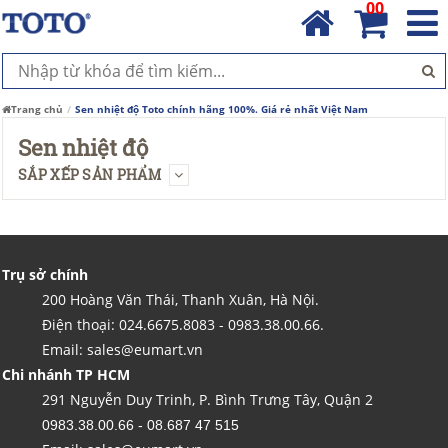
00
Trang chủ
Sen nhiệt độ Toto chính hãng 100%. Giá rẻ nhất Việt Nam
Sen nhiệt độ
SẮP XẾP SẢN PHẨM
Trụ sở chính
200 Hoàng Văn Thái, Thanh Xuân, Hà Nội.
Điện thoại: 024.6675.8083 - 0983.38.00.66.
Email: sales@eumart.vn
Chi nhánh TP HCM
291 Nguyễn Duy Trinh, P. Bình Trưng Tây, Quận 2
0983.38.00.66 - 08.687 47 515