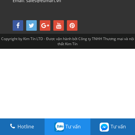
Email: sales@eumart.vn
Copyright by Kim Tín LTD - Được vận hành bởi Công ty TNHH Thương mại và nội
thất Kim Tín
Hotline
Tư vấn
Tư vấn