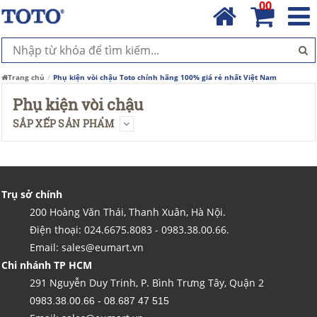
00
Trang chủ
Phụ kiện vòi chậu Toto chính hãng 100% giá rẻ nhất Việt Nam
Phụ kiện vòi chậu
SẮP XẾP SẢN PHẨM
Trụ sở chính
200 Hoàng Văn Thái, Thanh Xuân, Hà Nội.
Điện thoại: 024.6675.8083 - 0983.38.00.66.
Email: sales@eumart.vn
Chi nhánh TP HCM
291 Nguyễn Duy Trinh, P. Bình Trưng Tây, Quận 2
0983.38.00.66 - 08.687 47 515