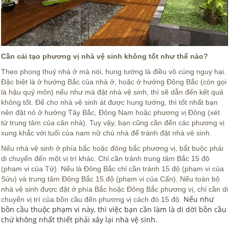
Cần cải tạo phương vị nhà vệ sinh không tốt như thế nào?
Theo phong thuỷ nhà ở mà nói, hung tướng là điều vô cùng nguy hại.
Đặc biệt là ở hướng Bắc của nhà ở, hoặc ở hướng Đông Bắc (còn gọi
là hậu quỷ môn) nếu như mà đặt nhà vệ sinh, thì sẽ dẫn đến kết quả
không tốt. Để cho nhà vệ sinh át được hung tướng, thì tốt nhất bạn
nên đặt nó ở hướng Tây Bắc, Đông Nam hoặc phương vị Đông (xét
từ trung tâm của căn nhà). Tuy vậy, bạn cũng cần đến các phương vị
xung khắc với tuổi của nam nữ chủ nhà để tránh đặt nhà vệ sinh.
Nếu nhà vệ sinh ở phía bắc hoặc đông bắc phương vị, bắt buộc phải
di chuyển đến một vị trí khác. Chỉ cần tránh trung tâm Bắc 15 độ
(phạm vi của Tử). Nếu là Đông Bắc chỉ cần tránh 15 độ (phạm vi của
Sửu) và trung tâm Đông Bắc 15 độ (phạm vi của Cấn). Nếu toàn bộ
nhà vệ sinh được đặt ở phía Bắc hoặc Đông Bắc phương vị, chỉ cần di
Nếu như
chuyển vị trí của bồn cầu đến phương vị cách đó 15 độ.
bồn cầu thuộc phạm vi này, thì việc bạn cần làm là di dời bồn cầu
chứ không nhất thiết phải xây lại nhà vệ sinh.