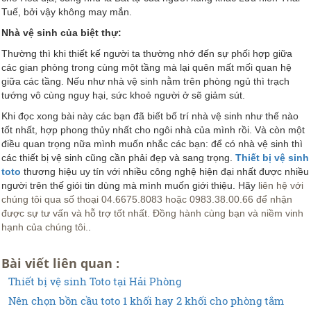
Tuế, bởi vậy không may mắn.
Nhà vệ sinh của biệt thự:
Thường thì khi thiết kế người ta thường nhớ đến sự phối hợp giữa
các gian phòng trong cùng một tầng mà lại quên mất mối quan hệ
giữa các tầng. Nếu như nhà vệ sinh nằm trên phòng ngủ thì trạch
tướng vô cùng nguy hại, sức khoẻ người ở sẽ giảm sút.
Khi đọc xong bài này các bạn đã biết bố trí nhà vệ sinh như thế nào
tốt nhất, hợp phong thủy nhất cho ngôi nhà của mình rồi. Và còn một
điều quan trọng nữa mình muốn nhắc các bạn: để có nhà vệ sinh thì
các thiết bị vệ sinh cũng cần phải đẹp và sang trọng.
Thiết bị vệ sinh
toto
thương hiệu uy tín với nhiều công nghệ hiện đại nhất được nhiều
người trên thế giói tin dùng mà mình muốn giới thiệu. Hãy
liên hệ với
chúng tôi qua số thoại 04.6675.8083 hoặc 0983.38.00.66 để nhận
được sự tư vấn và hỗ trợ tốt nhất. Đồng hành cùng bạn và niềm vinh
hạnh của chúng tôi.
.
Bài viết liên quan :
Thiết bị vệ sinh Toto tại Hải Phòng
Nên chọn bồn cầu toto 1 khối hay 2 khối cho phòng tắm