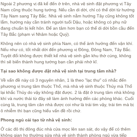
Ngoài 2 phương vị đã kể đến ở trên, nhà vệ sinh đặt phương vị Tây
Nam cũng thuộc hung tướng. Nếu cần di dời, chỉ có thể dời từ hướng
Tây Nam sang Tây Bắc.
Nhà vệ sinh nằm hướng Tây cũng không tốt
lắm, hướng này cần tránh người tuổi Dậu, hoặc không có phụ nữ
đang chuẩn bị kết hôn. Để an tâm hơn bạn có thể di dời bồn cầu đến
Tây Bắc (phạm vi Nhâm hoặc Quý).
Không nên có nhà vệ sinh phía Nam, có thể ảnh hưởng đến vận khí.
Nếu như có, tốt nhất dời đến phương vị Đông, Đông Nam, Tây Bắc.
Tuyệt đối không được thiết kế nhà vệ sinh gần khu thờ cúng, không
thì sẽ biến thành hung tướng bạn cần phải nhớ kĩ.
Tại sao không được đặt nhà vệ sinh tại trung tâm nhà?
Về vấn đề này có 3 nguyên nhân, 1 là theo "lạc thư" có nhắc đến
phương vị trung tâm thuộc Thổ, mà nhà vệ sinh thuộc Thủy mà Thổ
lại khắc Thủy do vậy không đặt được. 2 là đặt ở trung tâm nhà không
khí và nước thải từ đây sẽ làm ảnh hưởng đến các phòng khác. Cuối
cùng là, trung tâm căn nhà được coi như là trái tim vậy, trái tim mà bị
ô nhiễm thì bạn cũng hiểu vấn đề rồi chứ.
Phong ngủ cải tạo từ nhà vệ sinh:
Ở các đô thị đông đúc nhà cửa mọc lên san sát, do vậy để có thêm
không gian họ thường sửa nhà vệ sinh thành phòng ngủ vừa tiếp