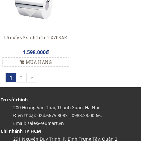
Lô giấy vệ sinh ToTo TX703AE
1.598.000đ
MUA HÀNG
1
2
>
Trụ sở chính
200 Hoàng Văn Thái, Thanh Xuân, Hà Nội.
Điện thoại: 024.6675.8083 - 0983.38.00.66.
Email: sales@eumart.vn
Chi nhánh TP HCM
291 Nguyễn Duy Trinh, P. Bình Trưng Tây, Quận 2