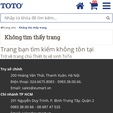
00
Trang chủ
Không tìm thấy trang
Không tìm thấy trang
Trang bạn tìm kiếm không tồn tại
Trờ về trang chủ
Thiết bị vệ sinh ToTo
Trụ sở chính
200 Hoàng Văn Thái, Thanh Xuân, Hà Nội.
Điện thoại: 024.6675.8083 - 0983.38.00.66.
Email: sales@eumart.vn
Chi nhánh TP HCM
291 Nguyễn Duy Trinh, P. Bình Trưng Tây, Quận 2
0983.38.00.66 - 08.687 47 515