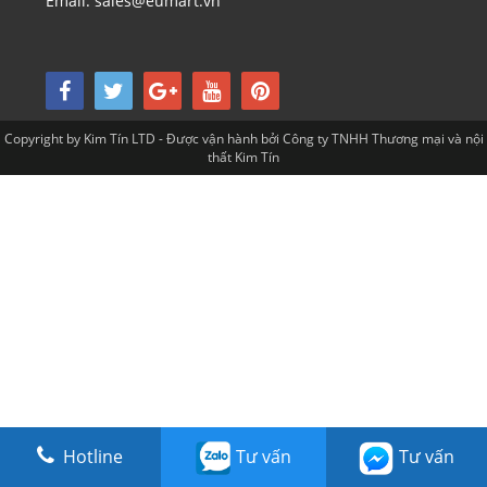
Email: sales@eumart.vn
Copyright by Kim Tín LTD - Được vận hành bởi Công ty TNHH Thương mại và nội
thất Kim Tín
Hotline
Tư vấn
Tư vấn