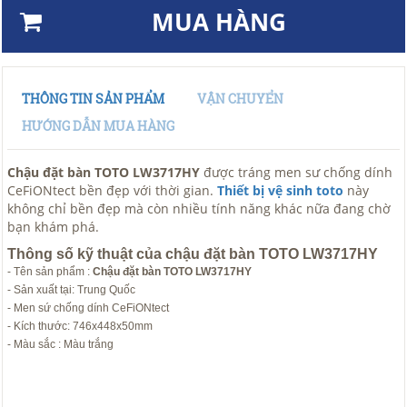
MUA HÀNG
THÔNG TIN SẢN PHẨM
VẬN CHUYỂN
HƯỚNG DẪN MUA HÀNG
Chậu đặt bàn TOTO LW3717HY
được tráng men sư chống dính
CeFiONtect bền đẹp với thời gian.
Thiết bị vệ sinh toto
này
không chỉ bền đẹp mà còn nhiều tính năng khác nữa đang chờ
bạn khám phá.
Thông số kỹ thuật của chậu đặt bàn TOTO LW3717HY
- Tên sản phẩm :
Chậu đặt bàn TOTO LW3717HY
- Sản xuất tại: Trung Quốc
- Men sứ chống dính CeFiONtect
- Kích thước: 746x448x50mm
- Màu sắc : Màu trắng