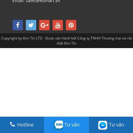
Email: sales@eumart.vn
Copyright by Kim Tín LTD - Được vận hành bởi Công ty TNHH Thương mại và nội
thất Kim Tín
Hotline
Tư vấn
Tư vấn