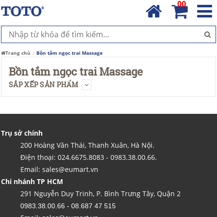
00
Trang chủ
Bồn tắm ngọc trai Massage
Bồn tắm ngọc trai Massage
SẮP XẾP SẢN PHẨM
Trụ sở chính
200 Hoàng Văn Thái, Thanh Xuân, Hà Nội.
Điện thoại: 024.6675.8083 - 0983.38.00.66.
Email: sales@eumart.vn
Chi nhánh TP HCM
291 Nguyễn Duy Trinh, P. Bình Trưng Tây, Quận 2
0983.38.00.66 - 08.687 47 515