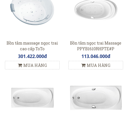
Bồn tắm massage ngọc trai
Bồn tắm ngọc trai Massage
cao cấp ToTo
PPYB1610RHPTE#P
PPYD1720HPWE#P
301.422.000đ
113.046.000đ
MUA HÀNG
MUA HÀNG