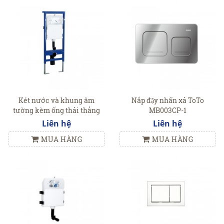
Két nước và khung âm
Nắp đậy nhấn xả ToTo
tường kèm ống thải thẳng
MB003CP-1
WH003TR
Liên hệ
Liên hệ
MUA HÀNG
MUA HÀNG