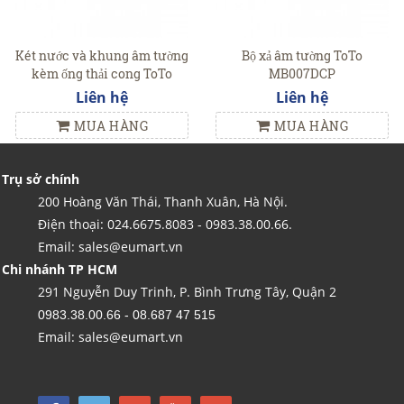
Két nước và khung âm tường
Bộ xả âm tường ToTo
kèm ống thải cong ToTo
MB007DCP
WH010
Liên hệ
Liên hệ
MUA HÀNG
MUA HÀNG
Trụ sở chính
200 Hoàng Văn Thái, Thanh Xuân, Hà Nội.
Điện thoại: 024.6675.8083 - 0983.38.00.66.
Email: sales@eumart.vn
Chi nhánh TP HCM
291 Nguyễn Duy Trinh, P. Bình Trưng Tây, Quận 2
0983.38.00.66 - 08.687 47 515
Email: sales@eumart.vn