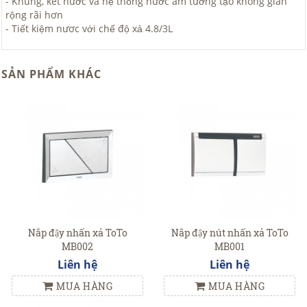
- Khung, két nước và hệ thống nước âm tường tạo không gian
rộng rãi hơn
- Tiết kiệm nươc với chế độ xả 4.8/3L
SẢN PHẨM KHÁC
Nắp đậy nhấn xả ToTo
Nắp đậy nút nhấn xả ToTo
MB002
MB001
Liên hệ
Liên hệ
MUA HÀNG
MUA HÀNG