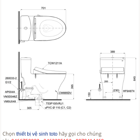
Chọn
hãy gọi cho chúng
thiết bị vệ sinh toto