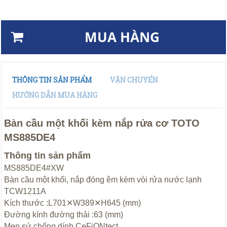
MUA HÀNG
THÔNG TIN SẢN PHẨM
VẬN CHUYỂN
HƯỚNG DẪN MUA HÀNG
Bàn cầu một khối kèm nắp rửa cơ TOTO
MS885DE4
Thông tin sản phẩm
MS885DE4#XW
Bàn cầu một khối, nắp đóng êm kèm vòi rửa nước lạnh
TCW1211A
Kích thước :L701✕W389✕H645 (mm)
Đường kính đường thải :63 (mm)
Men sứ chống dính CeFiONtect