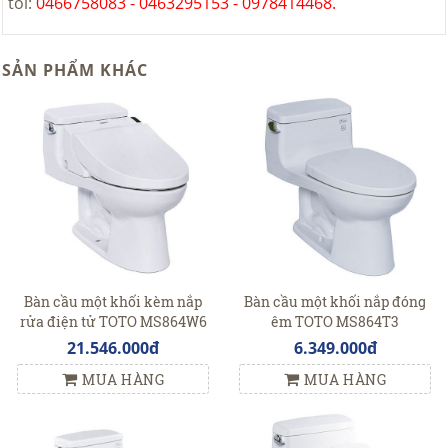
tôi:
0466758083 - 0463295153 - 0978414468.
SẢN PHẨM KHÁC
Bàn cầu một khối kèm nắp
Bàn cầu một khối nắp đóng
rửa điện tử TOTO MS864W6
êm TOTO MS864T3
21.546.000đ
6.349.000đ
MUA HÀNG
MUA HÀNG