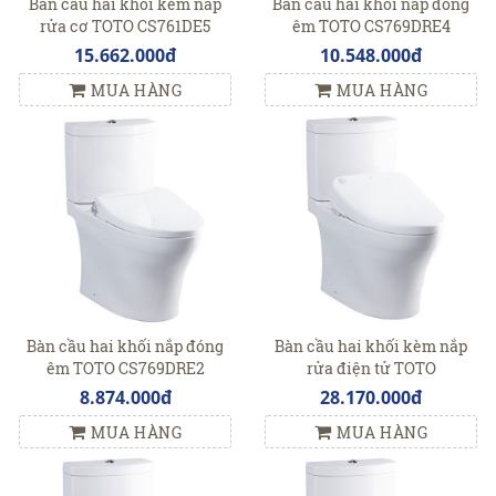
Bàn cầu hai khối kèm nắp
Bàn cầu hai khối nắp đóng
rửa cơ TOTO CS761DE5
êm TOTO CS769DRE4
15.662.000đ
10.548.000đ
MUA HÀNG
MUA HÀNG
Bàn cầu hai khối nắp đóng
Bàn cầu hai khối kèm nắp
êm TOTO CS769DRE2
rửa điện tử TOTO
CS769DRW4
8.874.000đ
28.170.000đ
MUA HÀNG
MUA HÀNG