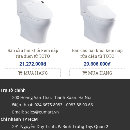
Bàn cầu hai khối kèm nắp
Bàn cầu hai khối kèm nắp
rửa điện tử TOTO
rửa điện tử TOTO
CS769DRW6
CS769DRW11
21.272.000đ
29.606.000đ
MUA HÀNG
MUA HÀNG
Trụ sở chính
200 Hoàng Văn Thái, Thanh Xuân, Hà Nội.
Điện thoại: 024.6675.8083 - 0983.38.00.66.
Email: sales@eumart.vn
Chi nhánh TP HCM
291 Nguyễn Duy Trinh, P. Bình Trưng Tây, Quận 2